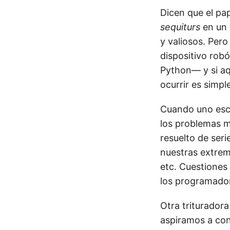
Dicen que el pap
sequiturs
en un 
y valiosos. Per
dispositivo rob
Python— y si aq
ocurrir es simp
Cuando uno esc
los problemas 
resuelto de seri
nuestras extrem
etc. Cuestiones
los programador
Otra triturado
aspiramos a cons