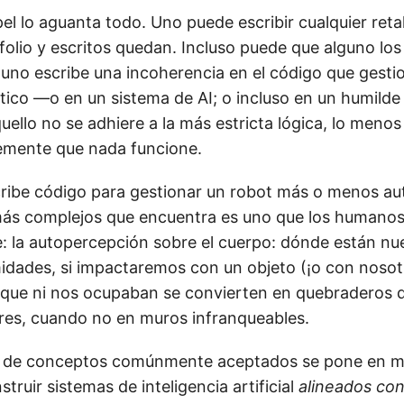
el lo aguanta todo. Uno puede escribir cualquier reta
folio y escritos quedan. Incluso puede que alguno lo
o uno escribe una incoherencia en el código que gesti
ótico —o en un sistema de AI; o incluso en un humild
uello no se adhiere a la más estricta lógica, lo meno
lemente que nada funcione.
ribe código para gestionar un robot más o menos a
más complejos que encuentra es uno que los humano
e: la autopercepción sobre el cuerpo: dónde están nue
idades, si impactaremos con un objeto (¡o con nosot
 que ni nos ocupaban se convierten en quebraderos 
es, cuando no en muros infranqueables.
ra de conceptos comúnmente aceptados se pone en 
truir sistemas de inteligencia artificial
alineados con