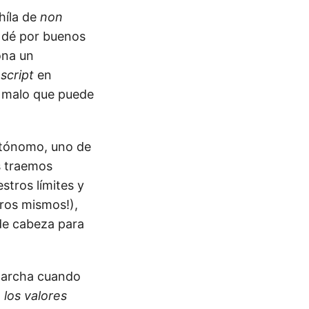
híla de
non
s dé por buenos
ona un
e
script
en
s malo que puede
utónomo, uno de
s traemos
stros límites y
ros mismos!),
de cabeza para
marcha cuando
 los valores