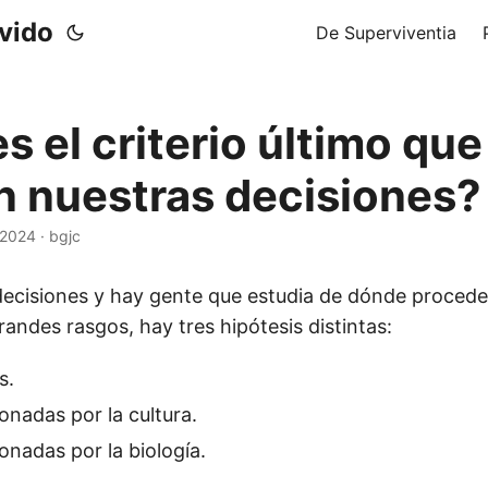
ivido
De Superviventia
s el criterio último qu
n nuestras decisiones?
 2024
·
bgjc
ecisiones y hay gente que estudia de dónde proced
andes rasgos, hay tres hipótesis distintas:
s.
onadas por la cultura.
onadas por la biología.