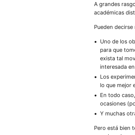
A grandes rasgo
académicas disti
Pueden decirse 
Uno de los ob
para que tom
exista tal mo
interesada en 
Los experimen
lo que mejor 
En todo caso,
ocasiones (por
Y muchas otra
Pero está bien 