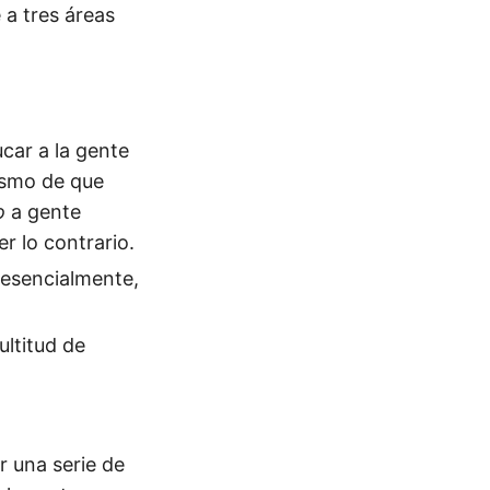
 a tres áreas
ucar a la gente
ismo de que
o
a gente
r lo contrario.
 esencialmente,
.
ultitud de
r una serie de