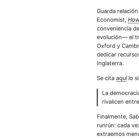
Guarda relación
Economist,
How 
conveniencia de
evolución— el t
Oxford y Cambri
dedicar recurso
Inglaterra.
Se cita
aquí
lo s
La democracia
rivalicen entr
Finalmente, Sab
runrún: cada v
extraemos menos 