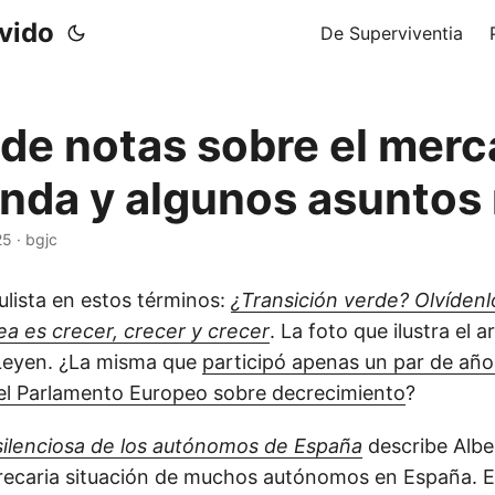
ivido
De Superviventia
 de notas sobre el mer
ienda y algunos asuntos
25
·
bgjc
culista en estos términos:
¿Transición verde? Olvídenl
a es crecer, crecer y crecer
. La foto que ilustra el a
 Leyen. ¿La misma que
participó apenas un par de año
el Parlamento Europeo sobre decrecimiento
?
silenciosa de los autónomos de España
describe Albe
ecaria situación de muchos autónomos en España. El