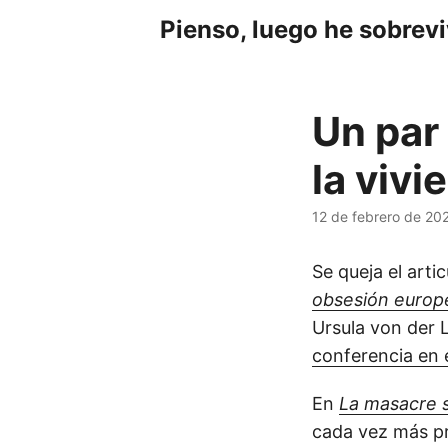
Pienso, luego he sobrev
Un par
la viv
12 de febrero de 20
Se queja el arti
obsesión europe
Ursula von der
conferencia en 
En
La masacre 
cada vez más pr