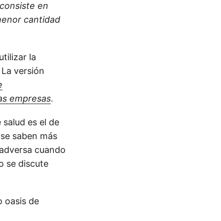
 consiste en
menor cantidad
ilizar la
 La versión
e
las empresas
.
 salud es el de
e se saben más
n adversa cuando
o se discute
 oasis de