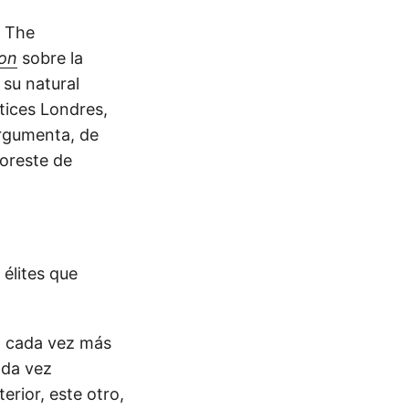
e The
ion
sobre la
 su natural
tices Londres,
argumenta, de
noreste de
élites que
o cada vez más
ada vez
erior, este otro,