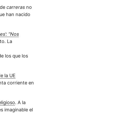
 de
carreras
no
que han nacido
es’: “Nos
to. La
e los que los
de la UE
nta corriente en
ligioso
. A la
es imaginable el