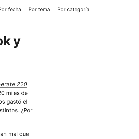
Por fecha
Por tema
Por categoría
ok y
nerate 220
20 miles de
s gastó el
tintos. ¿Por
?
 tan mal que