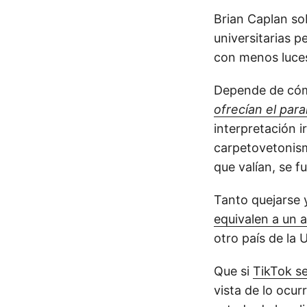
Brian Caplan s
universitarias 
con menos luce
Depende de cóm
ofrecían el par
interpretación i
carpetovetonism
que valían, se f
Tanto quejarse 
equivalen a un 
otro país de la U
Que si
TikTok se
vista de lo ocur