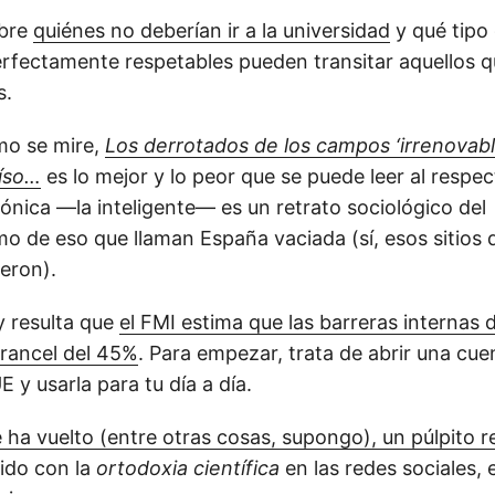
obre
quiénes no deberían ir a la universidad
y qué tipo
perfectamente respetables pueden transitar aquellos 
s.
o se mire,
Los derrotados de los campos ‘irrenovabl
aíso…
es lo mejor y lo peor que se puede leer al respec
rónica —la inteligente— es un retrato sociológico del
o de eso que llaman España vaciada (sí, esos sitios d
ueron).
y resulta que
el FMI estima que las barreras internas 
arancel del 45%
. Para empezar, trata de abrir una cue
E y usarla para tu día a día.
 ha vuelto (entre otras cosas, supongo), un púlpito re
rido con la
ortodoxia científica
en las redes sociales, 