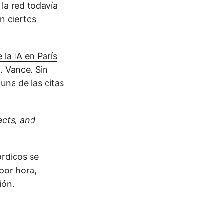
 la red todavía
on ciertos
 la IA en París
. Vance. Sin
una de las citas
acts, and
órdicos se
por hora,
ión.