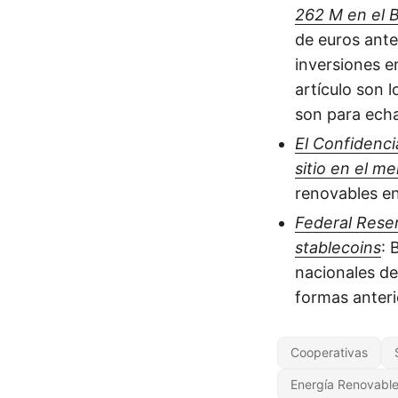
262 M en el 
de euros ante
inversiones e
artículo son 
son para echa
El Confidenci
sitio en el m
renovables en
Federal Reser
stablecoins
: 
nacionales de
formas anteri
Cooperativas
Energía Renovabl