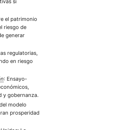
ivas si
e el patrimonio
el riesgo de
 de generar
ras regulatorias,
endo en riesgo
án
: Ensayo-
 económicos,
ad y gobernanza.
s del modelo
gran prosperidad