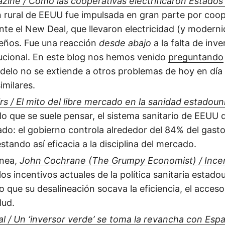
zine / Cómo las cooperativas electrificaron Estados
ón rural de EEUU fue impulsada en gran parte por coo
nte el New Deal, que llevaron electricidad (y moderni
eños. Fue una reacción
desde abajo
a la falta de inve
tucional. En este blog nos hemos venido
preguntando
delo no se extiende a otros problemas de hoy en día 
imilares.
irs / El mito del libre mercado en la sanidad estadou
 lo que se suele pensar, el sistema sanitario de EEUU 
ado: el gobierno controla alrededor del 84% del gasto
estando así eficacia a la disciplina del mercado.
ínea,
John Cochrane (The Grumpy Economist) / Incen
a los incentivos actuales de la política sanitaria estad
que su desalineación socava la eficiencia, el acceso 
lud.
al / Un ‘inversor verde’ se toma la revancha con Espa