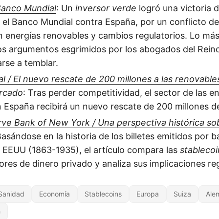
Banco Mundial
: Un
inversor verde
logró una victoria 
 el Banco Mundial contra España, por un conflicto d
n energías renovables y cambios regulatorios. Lo más
los argumentos esgrimidos por los abogados del Rein
rse a temblar.
al / El nuevo rescate de 200 millones a las renovable
ercado
: Tras perder competitividad, el sector de las e
 España recibirá un nuevo rescate de 200 millones d
ve Bank of New York / Una perspectiva histórica sob
Basándose en la historia de los billetes emitidos por 
 EEUU (1863-1935), el artículo compara las
stablecoi
ores de dinero privado y analiza sus implicaciones reg
Sanidad
Economía
Stablecoins
Europa
Suiza
Ale
e