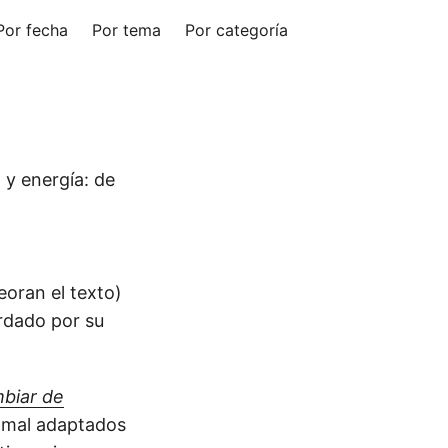
Por fecha
Por tema
Por categoría
 y energía: de
oran el texto)
rdado por su
mbiar de
e mal adaptados