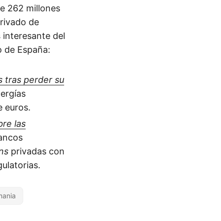
de 262 millones
erivado de
 interesante del
o de España:
s tras perder su
nergías
e euros.
re las
bancos
ns
privadas con
ulatorias.
mania