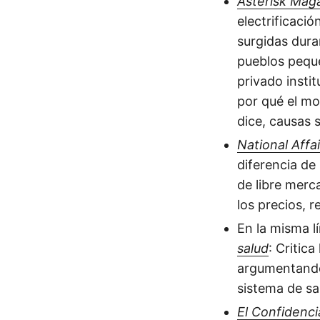
Asterisk Maga
electrificaci
surgidas dura
pueblos pequ
privado insti
por qué el mo
dice, causas s
National Affa
diferencia de
de libre merc
los precios, r
En la misma l
salud
: Critic
argumentando 
sistema de sa
El Confidenci