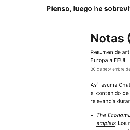
Pienso, luego he sobrev
Notas 
Resumen de artí
Europa a EEUU, d
30 de septiembre d
Así resume Chat
el contenido de
relevancia duran
The Economis
empleo
: Los