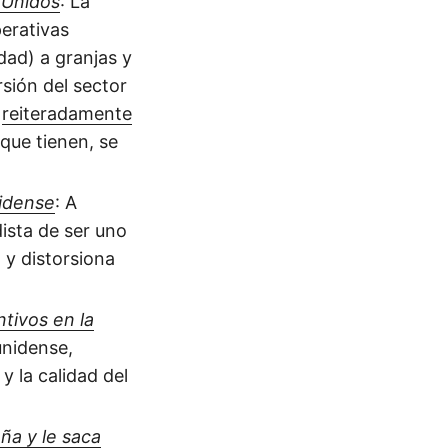
 Unidos
: La
perativas
dad) a granjas y
rsión del sector
reiteradamente
que tienen, se
nidense
: A
dista de ser uno
 y distorsiona
tivos en la
ounidense,
y la calidad del
ña y le saca