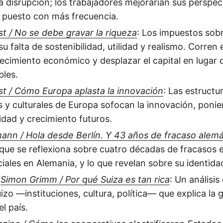
a disrupción; los trabajadores mejorarían sus perspect
 puesto con más frecuencia.
 / No se debe gravar la riqueza
: Los impuestos sobr
u falta de sostenibilidad, utilidad y realismo. Corren 
 crecimiento económico y desplazar el capital en lugar
bles.
t / Cómo Europa aplasta la innovación
: Las estructu
es y culturales de Europa sofocan la innovación, poni
idad y crecimiento futuros.
ann / Hola desde Berlín. Y 43 años de fracaso alem
que se reflexiona sobre cuatro décadas de fracasos
ociales en Alemania, y lo que revelan sobre su identid
,
Simon Grimm / Por qué Suiza es tan rica
: Un análisi
zo —instituciones, cultura, política— que explica la 
el país.