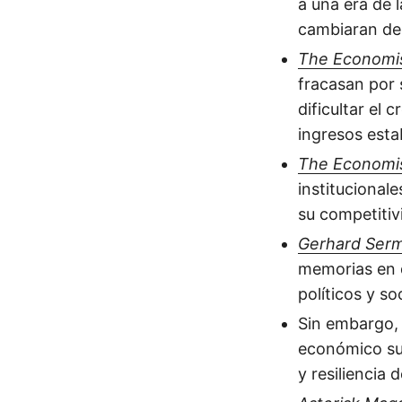
a una era de l
cambiaran de
The Economist
fracasan por s
dificultar el
ingresos esta
The Economis
institucional
su competitiv
Gerhard Serm
memorias en 
políticos y s
Sin embargo
económico sui
y resiliencia d