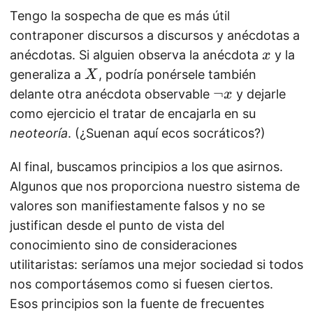
Tengo la sospecha de que es más útil
contraponer discursos a discursos y anécdotas a
x
anécdotas. Si alguien observa la anécdota
y la
x
X
generaliza a
, podría ponérsele también
X
\
¬
delante otra anécdota observable
y dejarle
x
n
como ejercicio el tratar de encajarla en su
e
neoteoría
. (¿Suenan aquí ecos socráticos?)
g
x
Al final, buscamos principios a los que asirnos.
Algunos que nos proporciona nuestro sistema de
valores son manifiestamente falsos y no se
justifican desde el punto de vista del
conocimiento sino de consideraciones
utilitaristas: seríamos una mejor sociedad si todos
nos comportásemos como si fuesen ciertos.
Esos principios son la fuente de frecuentes