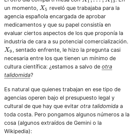
1
13
_
X
un momento,
reveló que trabajaba para la
X
5
1,
_
agencia española encargada de aprobar
\
5
medicamentos y que su papel consistía en
d
evaluar ciertos aspectos de los que proponía la
o
X
industria de cara a su potencial comercialización.
t
_
, sentado enfrente, le hizo la pregunta casi
X
9
s,
9
necesaria entre los que tienen un mínimo de
X
cultura científica: ¿estamos a salvo de
otra
_
talidomida
?
{
1
Es natural que quienes trabajan en ese tipo de
3
agencias operen bajo el presupuesto legal y
}
cultural de que hay que evitar
otra talidomida
a
toda costa. Pero pongamos algunos números a la
cosa (algunos extraídos de Gemini o la
Wikipedia):