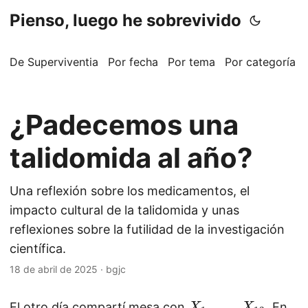
Pienso, luego he sobrevivido
De Superviventia
Por fecha
Por tema
Por categoría
¿Padecemos una
talidomida al año?
Una reflexión sobre los medicamentos, el
impacto cultural de la talidomida y unas
reflexiones sobre la futilidad de la investigación
científica.
18 de abril de 2025
·
bgjc
X
,
…
,
El otro día compartí mesa con
. En
X
X