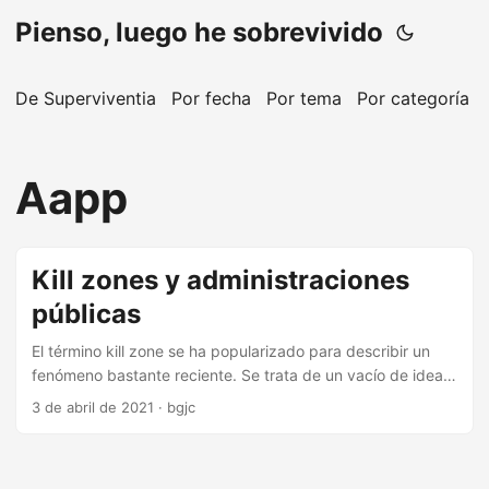
Pienso, luego he sobrevivido
De Superviventia
Por fecha
Por tema
Por categoría
Aapp
Kill zones y administraciones
públicas
El término kill zone se ha popularizado para describir un
fenómeno bastante reciente. Se trata de un vacío de ideas
de negocio y de inversiones en un área de la economía
3 de abril de 2021
·
bgjc
que, a pesar de haber sido muy fértil y dinámica en
tiempos, se está convirtiendo en un páramo: el desarrollo
de productos y servicios muy próximos al área de