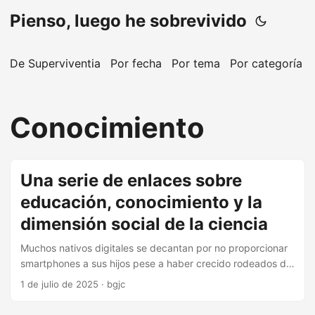
Pienso, luego he sobrevivido
De Superviventia
Por fecha
Por tema
Por categoría
Conocimiento
Una serie de enlaces sobre
educación, conocimiento y la
dimensión social de la ciencia
Muchos nativos digitales se decantan por no proporcionar
smartphones a sus hijos pese a haber crecido rodeados de
tecnología. Prefieren priorizar la salud mental y limitar el
1 de julio de 2025
·
bgjc
acceso inmediato a redes sociales e internet. Lo cual es un
argumento razonable. Pero hacerlo por los miedos que