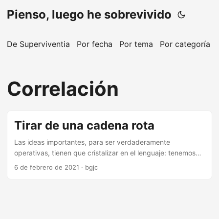
Pienso, luego he sobrevivido
De Superviventia
Por fecha
Por tema
Por categoría
Correlación
Tirar de una cadena rota
Las ideas importantes, para ser verdaderamente
operativas, tienen que cristalizar en el lenguaje: tenemos
que poder referirnos a ellas con un nombre inequívoco, con
6 de febrero de 2021
·
bgjc
una expresión breve. Las perífrasis y los abundamientos
llenos de palabras no sirven, no son tan eficaces. Uno de
los problemas más graves que nos aquejan es el de la
habitual confusión entre correlación y causalidad. Lo típico,
como es bien conocido, consiste en confundir la primera