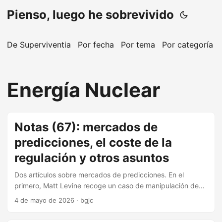
Pienso, luego he sobrevivido
De Superviventia
Por fecha
Por tema
Por categoría
Energía Nuclear
Notas (67): mercados de
predicciones, el coste de la
regulación y otros asuntos
Dos artículos sobre mercados de predicciones. En el
primero, Matt Levine recoge un caso de manipulación de
estos mercados en el que, al parecer, se utilizó un secador
4 de mayo de 2026
·
bgjc
de pelo para alterar un sensor de temperatura en París. Si
el beneficio de la apuesta supera el coste de la