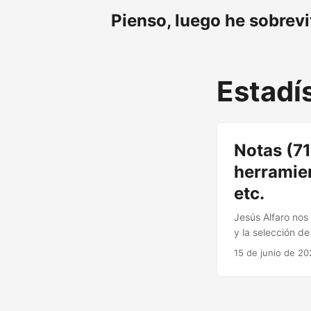
Pienso, luego he sobrev
Estadí
Notas (71
herramien
etc.
Jesús Alfaro nos
y la selección de
mercado» para in
15 de junio de 20
economistas»: la 
sanitario. Tambié
de acuerdo. Alex
criticaron la pr