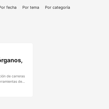
Por fecha
Por tema
Por categoría
órganos,
ción de carreras
herramientas de
enso de los
 para el sistema
ker está también
e izquierda
de la población.