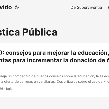
ivido
De Superviventia
stica Pública
): consejos para mejorar la educación,
tas para incrementar la donación de 
 deja un compendio de buenos consejos sobre la educación, la selec
 la oferta de carreras universitarias. Dos artículos sobre el uso de «
crementar la donación de órganos: El Clark Center resume el «cons
26
·
bgjc
mayoría coincide en que salvaría miles de vidas y resultaría rentable
n discute el encaje ético y práctico de estas políticas. Nicholas Dec
 Tabarrok comenta la polémica surgida cuando varios economistas d
opuesta de Jeff Bezos de eliminar los impuestos a la mitad más pobre 