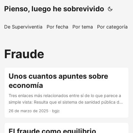
Pienso, luego he sobrevivido
De Superviventia
Por fecha
Por tema
Por categoría
Fraude
Unos cuantos apuntes sobre
economía
Tres enlaces más relacionados entre sí de lo que parece a
simple vista: Resulta que el sistema de sanidad pública de
California, Medi-Cal, tiene problemas financieros serios
26 de marzo de 2025
·
bgjc
después de que el estado haya extendido su cobertura a
los inmigrantes ilegales (referencia). En The new economics
of immigration, The Economist discute cómo determinados
El fraude como equilibrio