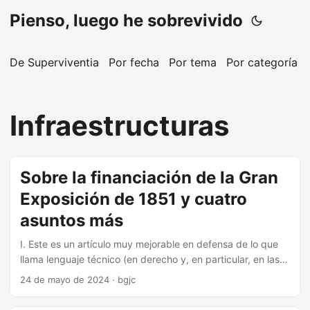
Pienso, luego he sobrevivido
De Superviventia
Por fecha
Por tema
Por categoría
Infraestructuras
Sobre la financiación de la Gran
Exposición de 1851 y cuatro
asuntos más
I. Este es un artículo muy mejorable en defensa de lo que
llama lenguaje técnico (en derecho y, en particular, en las
sentencias). Argumenta alrededor de un hombre de paja: 1)
24 de mayo de 2024
·
bgjc
que el lenguaje técnico es uno en el que se usan términos
técnicos y 2) que la complejidad del lenguaje en las