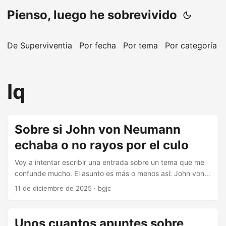
Pienso, luego he sobrevivido
De Superviventia
Por fecha
Por tema
Por categoría
Iq
Sobre si John von Neumann
echaba o no rayos por el culo
Voy a intentar escribir una entrada sobre un tema que me
confunde mucho. El asunto es más o menos así: John von
Neumann fue uno de los científicos más increíbles del siglo
11 de diciembre de 2025
·
bgjc
XX, con aportaciones en distintas disciplinas científicas y
técnicas. Su figura, además, está rodeada de un aura
mítica: hay numerosas anécdotas en circulación sobre sus
Unos cuantos apuntes sobre