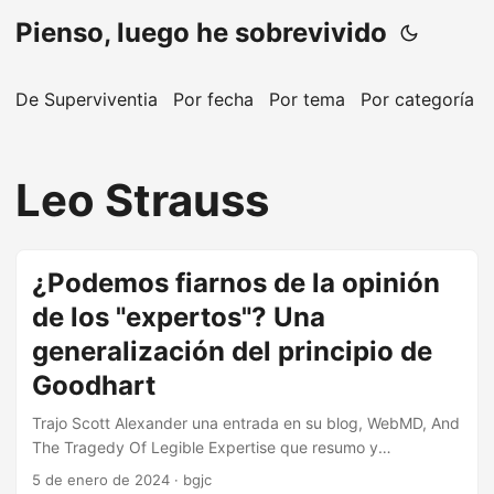
Pienso, luego he sobrevivido
De Superviventia
Por fecha
Por tema
Por categoría
Leo Strauss
¿Podemos fiarnos de la opinión
de los "expertos"? Una
generalización del principio de
Goodhart
Trajo Scott Alexander una entrada en su blog, WebMD, And
The Tragedy Of Legible Expertise que resumo y
reinterpreto hoy y que, de paso, invito a consultar por lo
5 de enero de 2024
·
bgjc