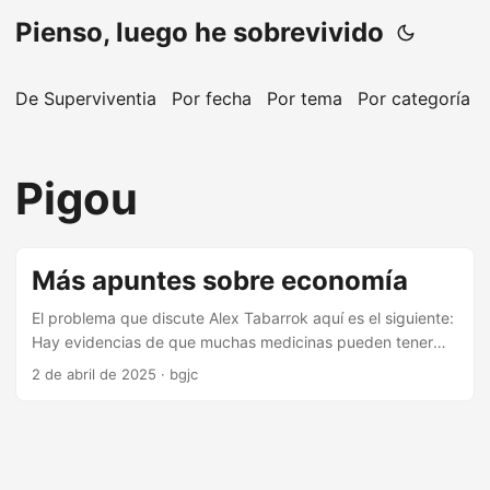
Pienso, luego he sobrevivido
De Superviventia
Por fecha
Por tema
Por categoría
Pigou
Más apuntes sobre economía
El problema que discute Alex Tabarrok aquí es el siguiente:
Hay evidencias de que muchas medicinas pueden tener
nuevas aplicaciones desconocidas. Sin embargo, quien
2 de abril de 2025
·
bgjc
descubre una nueva aplicación no puede patentarla y
explotarla económicamente. Por lo tanto, se subproduce
investigación en ese área. Y Tabarrok, como economista,
sugiere una subvención pigouviana. Hablando de Pigou,
Bryan Caplan discute aquí la relación entre los impuestos y