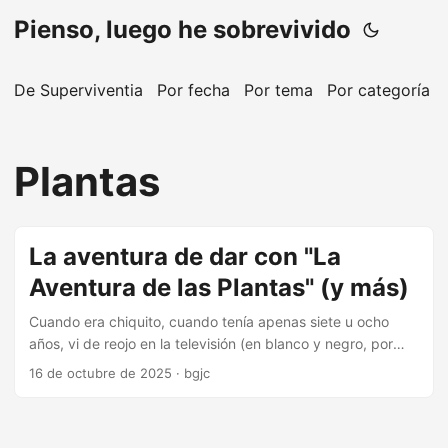
Pienso, luego he sobrevivido
De Superviventia
Por fecha
Por tema
Por categoría
Plantas
La aventura de dar con "La
Aventura de las Plantas" (y más)
Cuando era chiquito, cuando tenía apenas siete u ocho
años, vi de reojo en la televisión (en blanco y negro, por
supuesto) la cabecera de un programa que llegué a ver y
16 de octubre de 2025
·
bgjc
que no sé ni lo que trataba. He vivido años con el recuerdo
de aquellas imágenes (dibujos animados de una planta que
germinaba de una semilla y se desarrollaba a extraordinaria