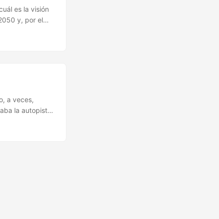
uál es la visión
2050 y, por el
e el siglo XXI,
e había sido
..
, a veces,
aba la autopista
 pagar —¿me
e hecho, había
a siguiente