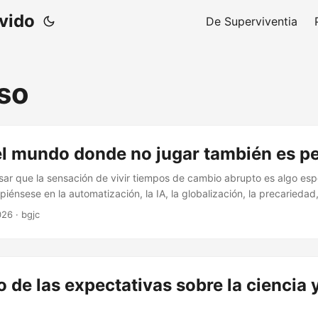
ivido
De Superviventia
so
el mundo donde no jugar también es p
r que la sensación de vivir tiempos de cambio abrupto es algo es
énsese en la automatización, la IA, la globalización, la precariedad,
o rápido, etc.; pero no es una intuición exclusiva del día de hoy. Y
026
·
bgjc
s Péguy, que entonces tenía 40 años, describió un mundo en el que el
pies de la gente común. Al rememorar la Francia de su infancia, toda
y estable, lamentaba no solo la desaparición de ciertas costumbres,
ura de un pacto implícito entre prudencia y seguridad: ...
o de las expectativas sobre la ciencia y