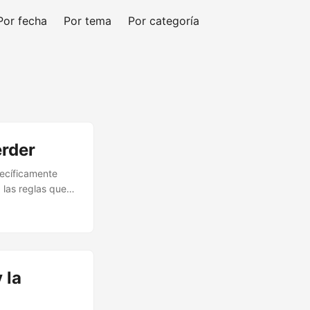
Por fecha
Por tema
Por categoría
erder
pecíficamente
 las reglas que
a en 1913, en
 suelo se había
vía cercana a un
 sino algo más
 la