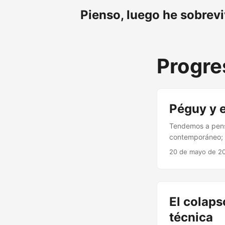
Pienso, luego he sobrev
Progre
Péguy y 
Tendemos a pensa
contemporáneo; pi
cambian demasiad
20 de mayo de 2
L’Argent, Charle
movido bajo los 
mundo artesanal 
profundo: la rupt
El colaps
técnica