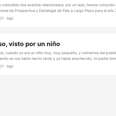
n coincidido dos eventos relacionados: por un lado, hemos conocido c
cional de Prospectiva y Estrategia de País a Largo Plazo para el año 
impieza de libros que ya nunca leeré, he tropezado con Reportaje desd
021
·
bgjc
schev, que compré en junio del 95 según mi ex-libris de entonces, qu
anza Editorial en 1971 a partir del original ruso de, se conoce, 1959. .
so, visto por un niño
s, cuando yo era un niño muy, muy pequeño, y volvíamos del pueblo
ndo se nos había hecho tarde y ya había anochecido, mi padre tom
mo Gallur-Zaragoza. Para aquel niño resultaba asombroso tener que
021
·
bgjc
ientas pesetas?— por circular por una carretera. Mi padre —que, d
opógrafo en su construcción muchos años antes— me lo explicó de l