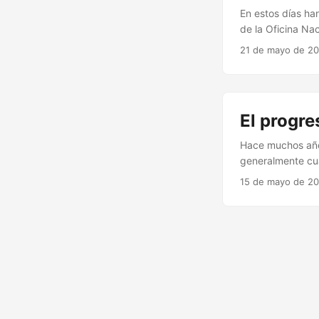
En estos días ha
de la Oficina Na
otro, haciendo l
21 de mayo de 2
de Vasilíev y Gú
publicado por Ali
El progre
Hace muchos año
generalmente cua
de peaje, el tra
15 de mayo de 2
suenan unas dosc
trabajado como t
manera: ...