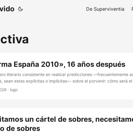
ivido
De Superviventia
ctiva
rma España 2010», 16 años después
ro literario consistente en realizar predicciones —frecuentemente
 sean estas explícitas o implícitas— sobre el porvenir: cómo será e
España en 2025, etc. Existe un modo de explotación de ese género l
2026
·
bgjc
umirlo no cuando se genera sino en el momento para el cual se hicier
ecomendaciones. Una de las cosas que enseña el leer tiempo despué
no nos enseña tanto sobre lo que el futuro será sino sobre la ideologí
dacción, de los miedos y anhelos de quienes redactaron los textos. 
itamos un cártel de sobres, necesitam
o de sobres