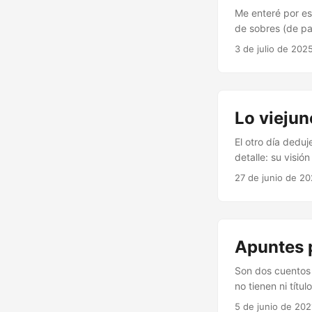
Me enteré por es
de sobres (de pa
serie de afectad
3 de julio de 202
exigiendo o obte
de papel, los cá
Viviríamos todos
sobres fuesen po
Lo viejun
El otro día dedu
detalle: su visió
que la tecnologí
27 de junio de 2
sentada en otro. 
Apuntes 
Son dos cuentos 
no tienen ni títu
sobre el que pod
5 de junio de 202