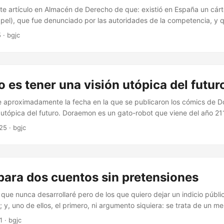
te artículo en Almacén de Derecho de que: existió en España un cárt
pel), que fue denunciado por las autoridades de la competencia, y 
os por el cártel, entre los que se cuentan ONGs, bancos y partidos po
5
·
bgjc
niendo indemnizaciones. Pero yo soy de la opinión de que en el caso
rteles no deberían ser perseguidos sino fomentados desde instancias
 mejor —tanto las personas de bien como los chopos de las riberas de 
cos y caros.
o es tener una visión utópica del futur
je aproximadamente la fecha en la que se publicaron los cómics de 
n utópica del futuro. Doraemon es un gato-robot que viene del año 21
a habría avanzado asombrosamente y, como se dice, la gente comer
025
·
bgjc
Ahora vemos el futuro así:
para dos cuentos sin pretensiones
que nunca desarrollaré pero de los que quiero dejar un indicio públic
lo; y, uno de ellos, el primero, ni argumento siquiera: se trata de un 
rían proyectarse una comedia romántica, un drama redencionista o un
1
·
bgjc