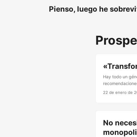
Pienso, luego he sobrev
Prospe
«Transfo
Hay todo un géne
recomendaciones,
2000, cómo será 
22 de enero de 
consiste en cons
predicciones y r
género literario 
momento de su re
No neces
monopoli