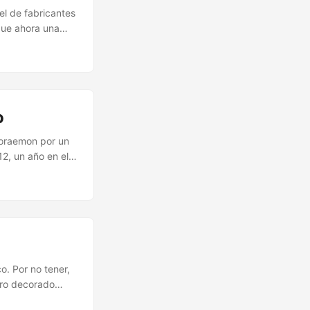
el de fabricantes
que ahora una
líticos están
 de los sobres
 públicas.
los ríos— si los
o
Doraemon por un
12, un año en el
ía de un jamón
o. Por no tener,
mero decorado
 thriller