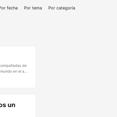
Por fecha
Por tema
Por categoría
 acompañadas de
l mundo en el año
iterario que
on las
s es que este
a imperante en el
...
os un