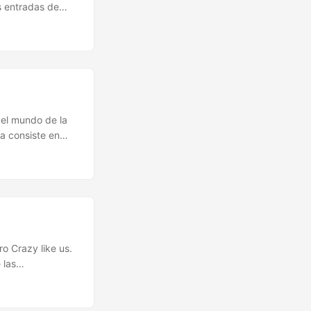
 ...
s entradas de
pacidad
etizar la
nte persuasiva.
 de textos.
lican los muchos
un sistema que
pleto cuando el
 el mundo de la
a consiste en
barata que
es sin problema
o Crazy like us.
 las
o en el tiempo —
e— cómo la
s mentales. ...