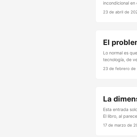
circunstancias (p
incondicional en
blog verdaderas 
23 de abril de 20
envidiable para i
información pert
Pero. Desde hace
Antes de embarca
El proble
autores que sig
me sirve automát
Lo normal es que
resumen da a ent
tecnología, de v
encontrar un pro
23 de febrero de
permite implemen
han acabado enco
La dimens
Esta entrada sol
El libro, al pare
enfermedades me
17 de marzo de 2
entre diversas é
expansión de la 