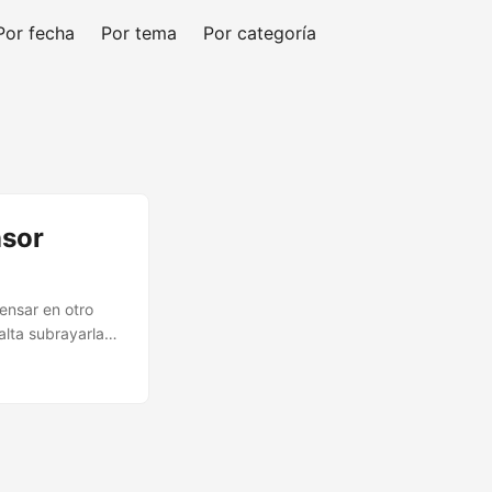
Por fecha
Por tema
Por categoría
nsor
ensar en otro
alta subrayarla?)
bo. Y ahí —¡nada
uier tipo de
sten muchas
del código postal
de clase baja es
 marcha atrás, el