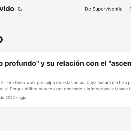
ivido
De Superviventia
o
jo profundo" y su relación con el "asce
el libro Deep work por culpa de estas notas. Cuya lectura me hizo p
ial. Porque el libro parece estar dedicado a la importancia (¿hace f
undo y de una serie de consejos y prácticas para poder llevarlo a ca
 de 2022
·
bgjc
. Pero es muy difícil poder realizar —quien lo probó lo sabe— cualq
mente asimilable al trabajo profundo inserto en las clases baja. Exi
ínsecas de clase baja, en función de la renta, del nivel de estudios, 
tc. Pero la definición intrínseca —de nuevo, quien lo probó lo sabe— 
evisores a todo volumen, las vecinas que gritan, la excavadora que da