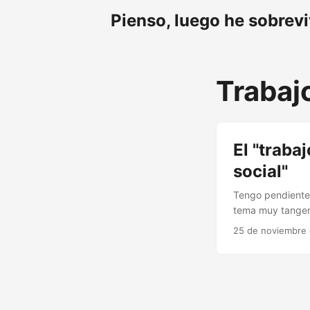
Pienso, luego he sobrev
Trabaj
El "traba
social"
Tengo pendiente 
tema muy tangenc
del trabajo prof
25 de noviembre
menos!— se queda
actividad mínima
definiciones extr
de la vivienda, e
el ruido, los tel