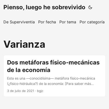
Pienso, luego he sobrevivido
De Superviventia
Por fecha
Por tema
Por categoría
Varianza
Dos metáforas físico-mecánicas
de la economía
Esta es una —conocidísima— metáfora físico-mecánica
(¿físico-hidráulica?) de la economía: [Para saber más
acerca de ella, esto.] La economía está representada por
3 de julio de 2021
·
bgjc
un sistema de flujos que tratan de modelar su estado
estacionario, su natural desarrollo en equilibrio. Pero sea
por la deformación profesional, sea por haber vivido las