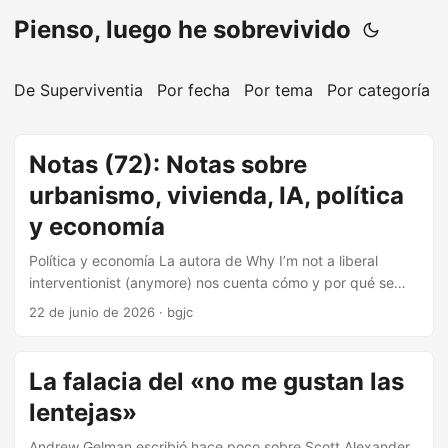
Pienso, luego he sobrevivido
De Superviventia
Por fecha
Por tema
Por categoría
Notas (72): Notas sobre
urbanismo, vivienda, IA, política
y economía
Política y economía La autora de Why I’m not a liberal
interventionist (anymore) nos cuenta cómo y por qué se
cayó del caballo. Nótese que los artículos en los que
22 de junio de 2026
·
bgjc
alguien revela por qué cambió de opinión sobre un asunto
son particularmente informativos. Es todo bueno, pero si
hay que recordar algo sobre el artículo The two Europes de
La falacia del «no me gustan las
Luis Garicano es su discusión sobre el concepto de las
lentejas»
«coaliciones distributivas» de Mancur Olson. Un relato de
ciencia ficción distópica sobre el futuro de Europa durante
Andrew Gelman escribió hace poco sobre Scott Alexander.